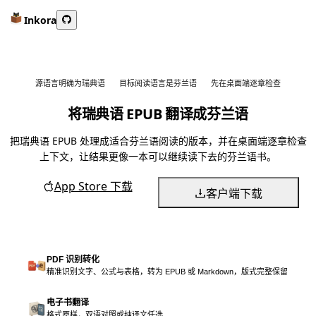
Inkora
源语言明确为瑞典语
目标阅读语言是芬兰语
先在桌面端逐章检查
将瑞典语 EPUB 翻译成芬兰语
把瑞典语 EPUB 处理成适合芬兰语阅读的版本，并在桌面端逐章检查
上下文，让结果更像一本可以继续读下去的芬兰语书。
App Store 下载
客户端下载
PDF 识别转化
精准识别文字、公式与表格，转为 EPUB 或 Markdown，版式完整保留
电子书翻译
格式原样，双语对照或纯译文任选