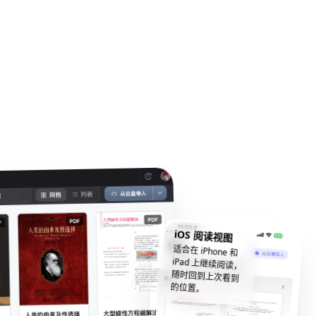
iOS 阅读视图
适合在 iPhone 和
iPad 上继续阅读，
随时回到上次看到
的位置。