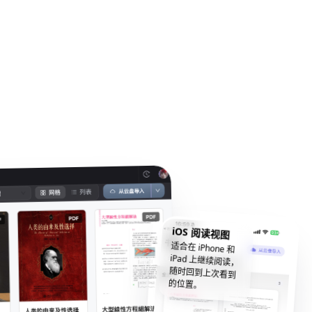
iOS 阅读视图
适合在 iPhone 和
iPad 上继续阅读，
随时回到上次看到
的位置。