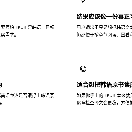
✓
结果应该像一份真正
原始 EPUB 是韩语，目标
用户通常不只是想把韩语文
真实需求。
仍然便于按章节阅读、回看
◎
稳
适合想把韩语原书读
越南语表达是否跟得上韩语原
如果你手上的 EPUB 本
读。
逐章检查译文会更稳，方便