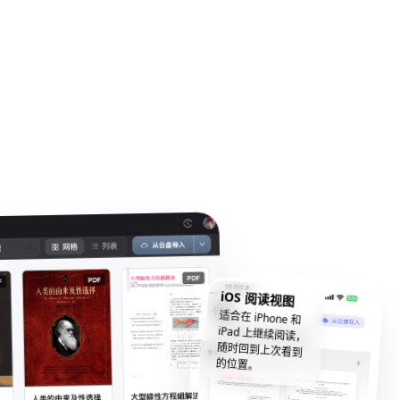
iOS 阅读视图
适合在 iPhone 和
iPad 上继续阅读，
随时回到上次看到
的位置。