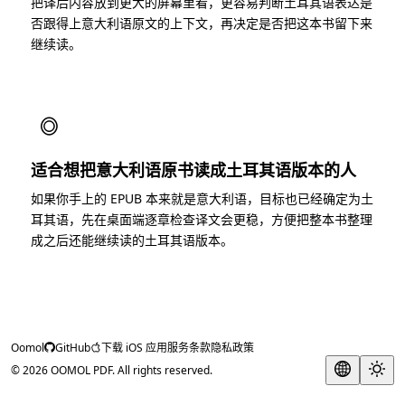
把译后内容放到更大的屏幕里看，更容易判断土耳其语表达是
否跟得上意大利语原文的上下文，再决定是否把这本书留下来
继续读。
◎
适合想把意大利语原书读成土耳其语版本的人
如果你手上的 EPUB 本来就是意大利语，目标也已经确定为土
耳其语，先在桌面端逐章检查译文会更稳，方便把整本书整理
成之后还能继续读的土耳其语版本。
Oomol
GitHub
下载 iOS 应用
服务条款
隐私政策
© 2026 OOMOL PDF. All rights reserved.