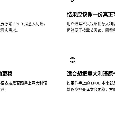
✓
结果应该像一份真正
原始 EPUB 是意大利语，
用户通常不只是想把意大利
近真实需求。
仍然便于按章节阅读、回看
◎
遍更稳
适合想把意大利语原
泰语表达是否跟得上意大利语
如果你手上的 EPUB 本
续读。
端逐章检查译文会更稳，方