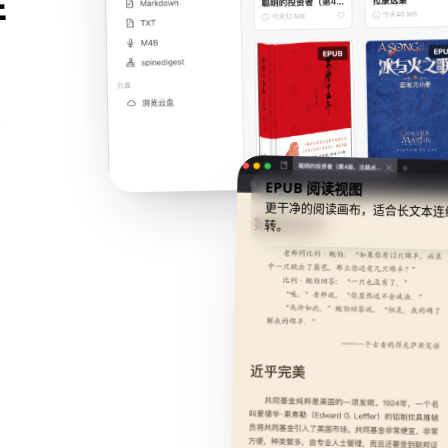
并
照
EPUB 阅读视图
更干净的阅读画布，适合长文本连
转。