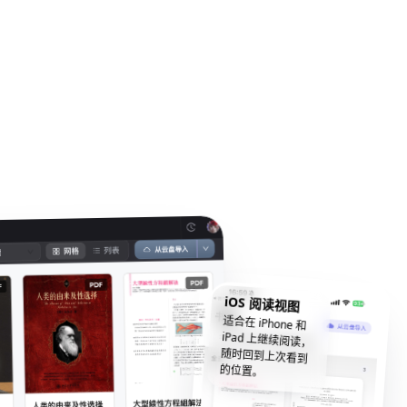
iOS 阅读视图
适合在 iPhone 和
iPad 上继续阅读，
随时回到上次看到
的位置。