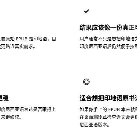
✓
结果应该像一份真正
原始 EPUB 是印地语，目
用户通常不只是想把印地语
就更贴近真实需求。
印度尼西亚语后仍然便于按
◎
更稳
适合想把印地语原书
印度尼西亚语表达是否跟得上
如果你手上的 EPUB 本
下来继续读。
在桌面端逐章检查译文会更
尼西亚语版本。