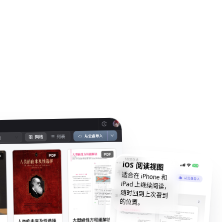
iOS 阅读视图
适合在 iPhone 和
iPad 上继续阅读，
随时回到上次看到
的位置。