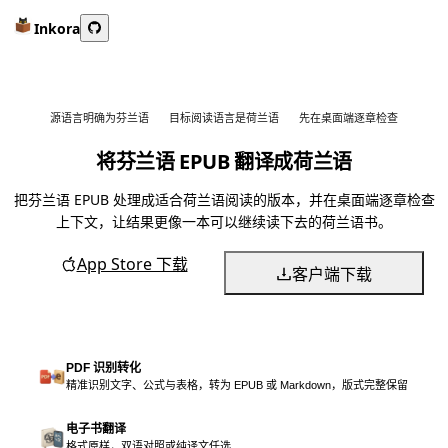
Inkora
源语言明确为芬兰语
目标阅读语言是荷兰语
先在桌面端逐章检查
将芬兰语 EPUB 翻译成荷兰语
把芬兰语 EPUB 处理成适合荷兰语阅读的版本，并在桌面端逐章检查
上下文，让结果更像一本可以继续读下去的荷兰语书。
App Store 下载
客户端下载
PDF 识别转化
精准识别文字、公式与表格，转为 EPUB 或 Markdown，版式完整保留
电子书翻译
格式原样，双语对照或纯译文任选