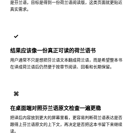
是芬兰语，目标是得到一份荷兰语阅读版，这类页面就更贴近
真实需求。
✓
结果应该像一份真正可读的荷兰语书
用户通常不只是想把芬兰语文本翻成荷兰语，而是希望整本书
在译成荷兰语后仍然便于按章节阅读、回看和长期保留。
⌘
在桌面端对照芬兰语原文检查一遍更稳
把译后内容放到更大的屏幕里看，更容易判断荷兰语表达是否
跟得上芬兰语原文的上下文，再决定是否把这本书留下来继续
读。