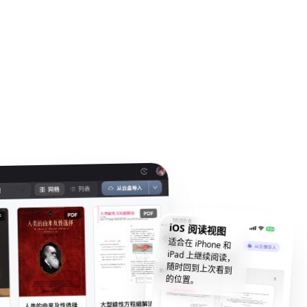
iOS 阅读视图
适合在 iPhone 和
iPad 上继续阅读，
随时回到上次看到
的位置。