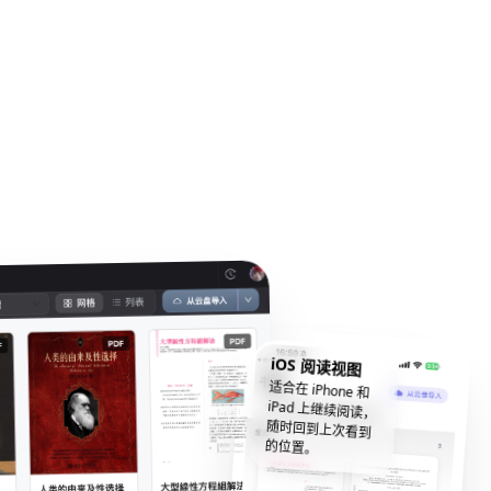
iOS 阅读视图
适合在 iPhone 和
iPad 上继续阅读，
随时回到上次看到
的位置。