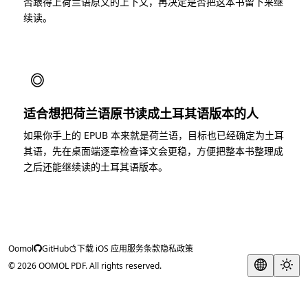
否跟得上荷兰语原文的上下文，再决定是否把这本书留下来继
续读。
◎
适合想把荷兰语原书读成土耳其语版本的人
如果你手上的 EPUB 本来就是荷兰语，目标也已经确定为土耳
其语，先在桌面端逐章检查译文会更稳，方便把整本书整理成
之后还能继续读的土耳其语版本。
Oomol
GitHub
下载 iOS 应用
服务条款
隐私政策
© 2026 OOMOL PDF. All rights reserved.