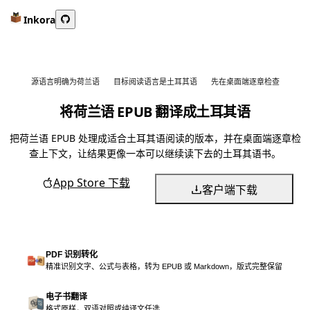
Inkora
源语言明确为荷兰语
目标阅读语言是土耳其语
先在桌面端逐章检查
将荷兰语 EPUB 翻译成土耳其语
把荷兰语 EPUB 处理成适合土耳其语阅读的版本，并在桌面端逐章检
查上下文，让结果更像一本可以继续读下去的土耳其语书。
App Store 下载
客户端下载
PDF 识别转化
精准识别文字、公式与表格，转为 EPUB 或 Markdown，版式完整保留
电子书翻译
格式原样，双语对照或纯译文任选