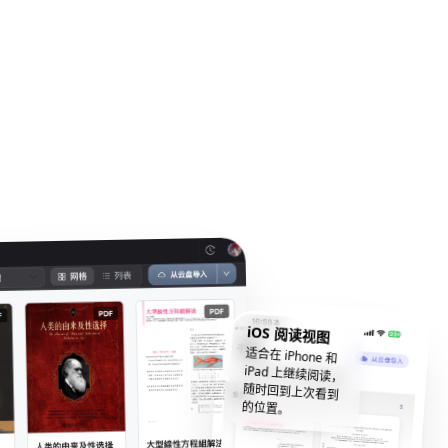
iOS 阅读视图
适合在 iPhone 和
iPad 上继续阅读，
随时回到上次看到
的位置。