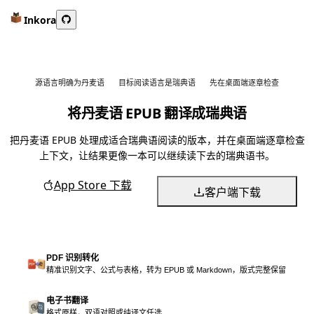
Inkora
源语言明确为丹麦语
目标阅读语言是瑞典语
先在桌面端逐章检查
将丹麦语 EPUB 翻译成瑞典语
把丹麦语 EPUB 处理成适合瑞典语阅读的版本，并在桌面端逐章检查
上下文，让结果更像一本可以继续读下去的瑞典语书。
App Store 下载
客户端下载
PDF 识别转化
精准识别文字、公式与表格，转为 EPUB 或 Markdown，版式完整保留
电子书翻译
格式原样，双语对照或纯译文任选