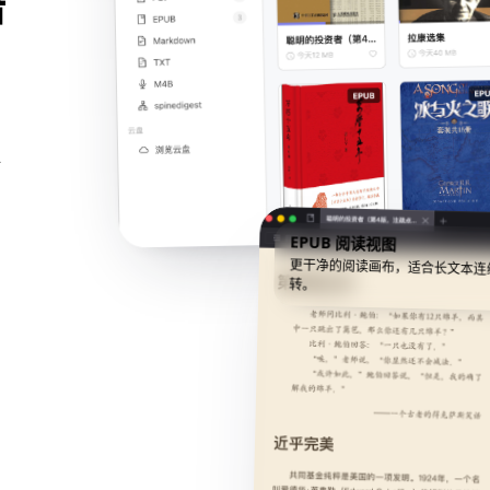
语
对
EPUB 阅读视图
更干净的阅读画布，适合长文本连
转。