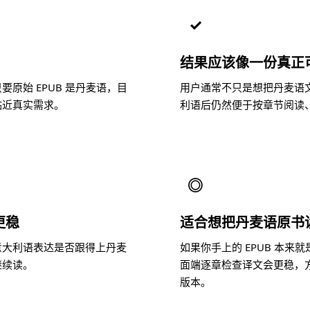
✓
结果应该像一份真正
原始 EPUB 是丹麦语，目
用户通常不只是想把丹麦语
贴近真实需求。
利语后仍然便于按章节阅读
◎
更稳
适合想把丹麦语原书
意大利语表达是否跟得上丹麦
如果你手上的 EPUB 本
继续读。
面端逐章检查译文会更稳，
版本。