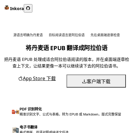
Inkora
源语言明确为丹麦语
目标阅读语言是阿拉伯语
先在桌面端逐章检查
将丹麦语 EPUB 翻译成阿拉伯语
把丹麦语 EPUB 处理成适合阿拉伯语阅读的版本，并在桌面端逐章检
查上下文，让结果更像一本可以继续读下去的阿拉伯语书。
App Store 下载
客户端下载
PDF 识别转化
精准识别文字、公式与表格，转为 EPUB 或 Markdown，版式完整保留
电子书翻译
格式原样，双语对照或纯译文任选