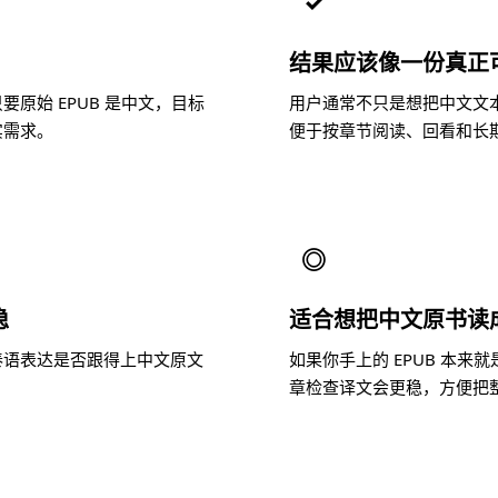
✓
结果应该像一份真正
原始 EPUB 是中文，目标
用户通常不只是想把中文文
实需求。
便于按章节阅读、回看和长
◎
稳
适合想把中文原书读
泰语表达是否跟得上中文原文
如果你手上的 EPUB 本
。
章检查译文会更稳，方便把