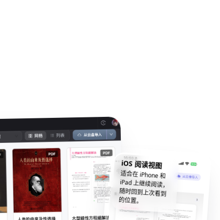
iOS 阅读视图
适合在 iPhone 和
iPad 上继续阅读，
随时回到上次看到
的位置。