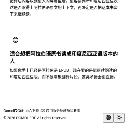
把译后内容放到更大的屏幕里看，更容易判断印度尼西亚语表
达是否跟得上阿拉伯语原文的上下文，再决定是否把这本书留
下来继续读。
◎
适合想把阿拉伯语原书读成印度尼西亚语版本的
人
如果你手上已经是阿拉伯语 EPUB，现在要的是能继续阅读的
印度尼西亚语版，而不是零散翻译片段，这类承接会更直接。
Oomol
GitHub
下载 iOS 应用
服务条款
隐私政策
© 2026 OOMOL PDF. All rights reserved.