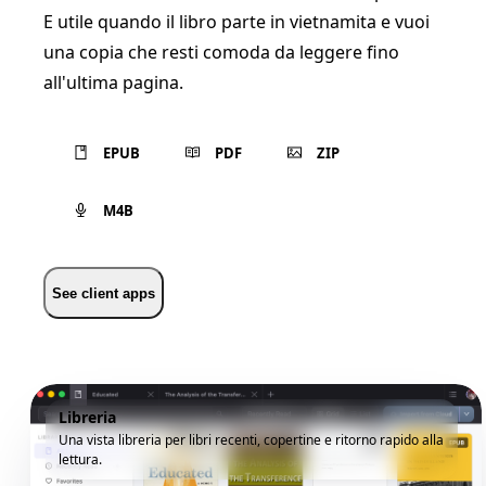
E utile quando il libro parte in vietnamita e vuoi
una copia che resti comoda da leggere fino
all'ultima pagina.
EPUB
PDF
ZIP
M4B
See client apps
Libreria
Una vista libreria per libri recenti, copertine e ritorno rapido alla
lettura.