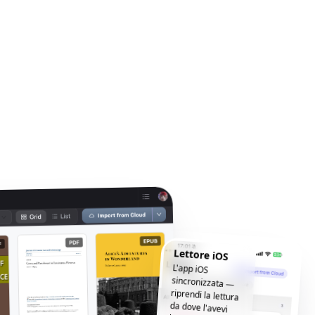
Lettore iOS
L'app iOS
sincronizzata —
riprendi la lettura
da dove l'avevi
lasciata, ovunque