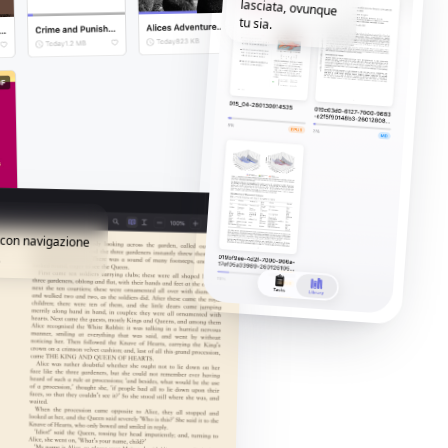
tu sia.
i con navigazione
.