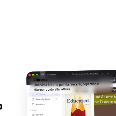
Libreria
Una vista libreria per libri recenti, copertine e
ritorno rapido alla lettura.
p