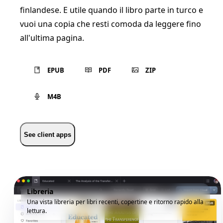
finlandese. E utile quando il libro parte in turco e
vuoi una copia che resti comoda da leggere fino
all'ultima pagina.
EPUB
PDF
ZIP
M4B
See client apps
Libreria
Una vista libreria per libri recenti, copertine e ritorno rapido alla
lettura.