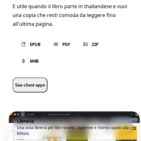
E utile quando il libro parte in thailandese e vuoi
una copia che resti comoda da leggere fino
all'ultima pagina.
EPUB
PDF
ZIP
M4B
See client apps
Libreria
Una vista libreria per libri recenti, copertine e ritorno rapido alla
lettura.