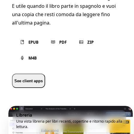
E utile quando il libro parte in spagnolo e vuoi
una copia che resti comoda da leggere fino
all'ultima pagina.
EPUB
PDF
ZIP
M4B
See client apps
Libreria
Una vista libreria per libri recenti, copertine e ritorno rapido alla
lettura.