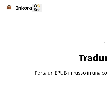
Inkora
Star
d
Tradur
Porta un EPUB in russo in una copi