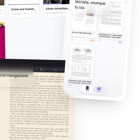
tu sia.
i con navigazione
.