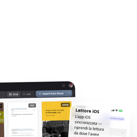
Lettore iOS
L'app iOS
sincronizzata —
riprendi la lettura
da dove l'avevi
lasciata, ovunque