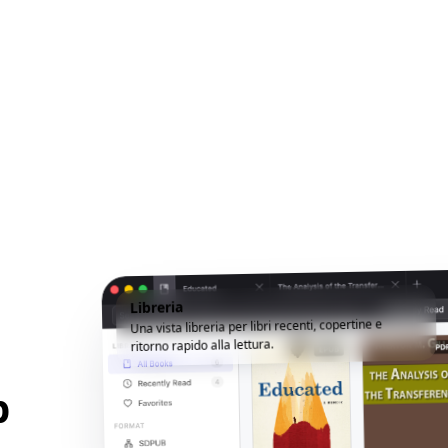
Libreria
Una vista libreria per libri recenti, copertine e
ritorno rapido alla lettura.
p