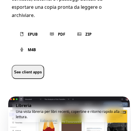
esportare una copia pronta da leggere o
archiviare.
EPUB
PDF
ZIP
M4B
See client apps
Libreria
Una vista libreria per libri recenti, copertine e ritorno rapido alla
lettura.