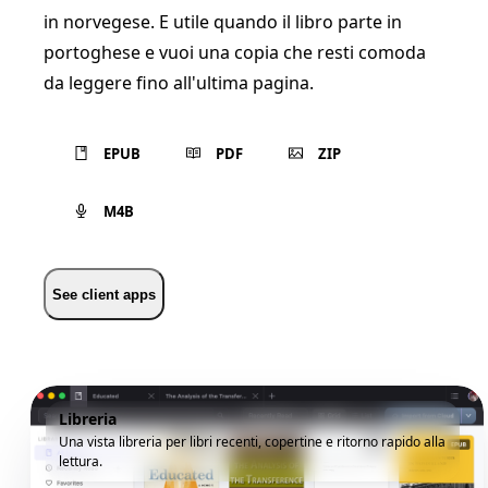
in norvegese. E utile quando il libro parte in
portoghese e vuoi una copia che resti comoda
da leggere fino all'ultima pagina.
EPUB
PDF
ZIP
M4B
See client apps
Libreria
Una vista libreria per libri recenti, copertine e ritorno rapido alla
lettura.