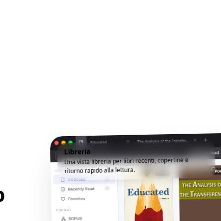
Libreria
Una vista libreria per libri recenti, copertine e
ritorno rapido alla lettura.
p