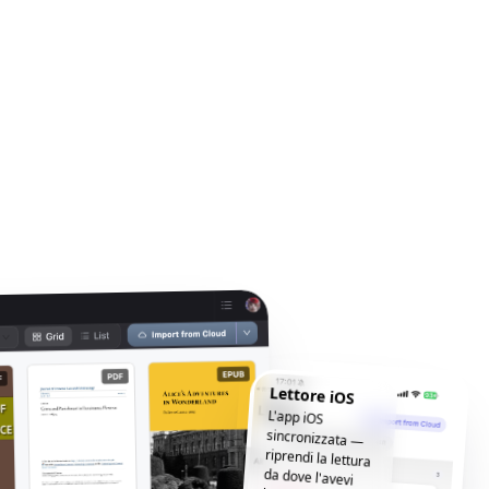
Lettore iOS
L'app iOS
sincronizzata —
riprendi la lettura
da dove l'avevi
lasciata, ovunque