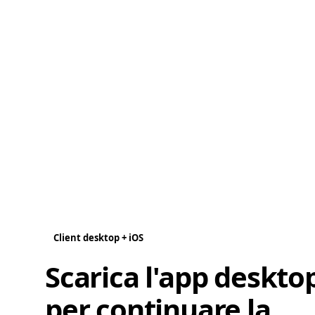
Client desktop + iOS
Scarica l'app deskto
per continuare la