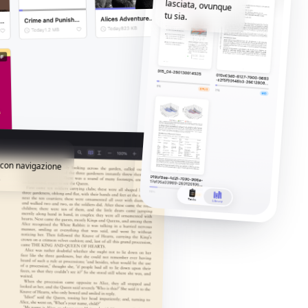
tu sia.
i con navigazione
.