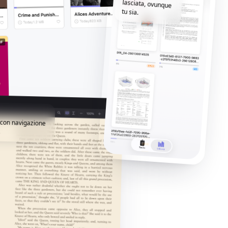
tu sia.
i con navigazione
.