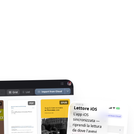
Lettore iOS
L'app iOS
sincronizzata —
riprendi la lettura
da dove l'avevi
lasciata, ovunque