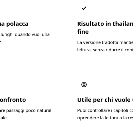
✓
ua polacca
Risultato in thailan
fine
ri lunghi quando vuoi una
e.
La versione tradotta mantien
lettura, senza ridurre il con
◎
 confronto
Utile per chi vuole
re passaggi poco naturali
Puoi controllare i capitoli
ale.
riprendere la lettura o la r