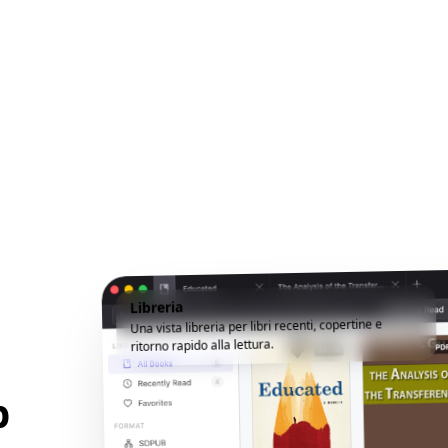
Libreria
Una vista libreria per libri recenti, copertine e
ritorno rapido alla lettura.
p