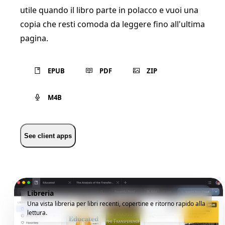
utile quando il libro parte in polacco e vuoi una
copia che resti comoda da leggere fino all'ultima
pagina.
EPUB
PDF
ZIP
M4B
See client apps
Libreria
Una vista libreria per libri recenti, copertine e ritorno rapido alla
lettura.