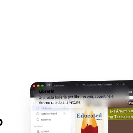
Libreria
Una vista libreria per libri recenti, copertine e
ritorno rapido alla lettura.
p