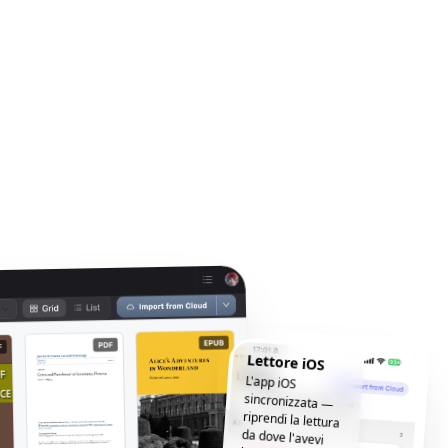
Lettore iOS
L'app iOS
sincronizzata —
riprendi la lettura
da dove l'avevi
lasciata, ovunque