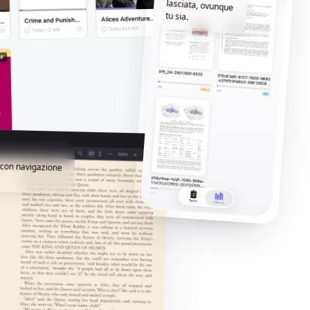
tu sia.
i con navigazione
.