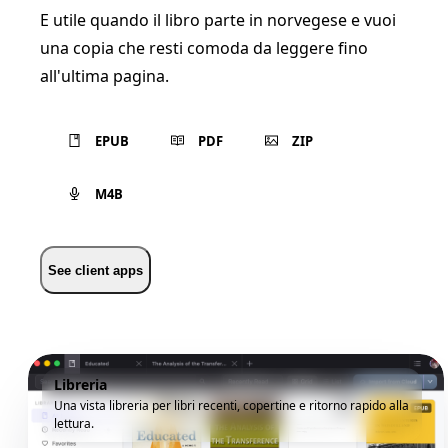
E utile quando il libro parte in norvegese e vuoi
una copia che resti comoda da leggere fino
all'ultima pagina.
EPUB
PDF
ZIP
M4B
See client apps
Libreria
Una vista libreria per libri recenti, copertine e ritorno rapido alla
lettura.