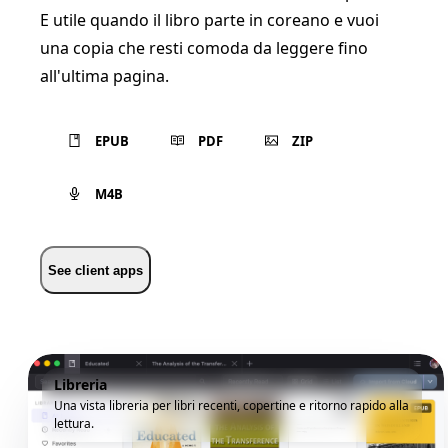
E utile quando il libro parte in coreano e vuoi
una copia che resti comoda da leggere fino
all'ultima pagina.
EPUB
PDF
ZIP
M4B
See client apps
Libreria
Una vista libreria per libri recenti, copertine e ritorno rapido alla
lettura.