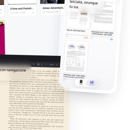
tu sia.
i con navigazione
.