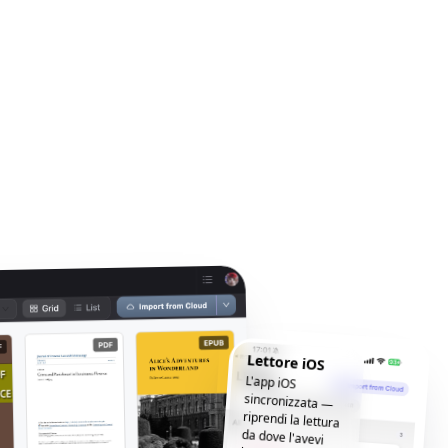
Lettore iOS
L'app iOS
sincronizzata —
riprendi la lettura
da dove l'avevi
lasciata, ovunque