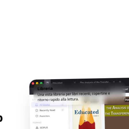
Libreria
Una vista libreria per libri recenti, copertine e
ritorno rapido alla lettura.
p