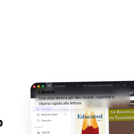
Libreria
Una vista libreria per libri recenti, copertine e
ritorno rapido alla lettura.
p