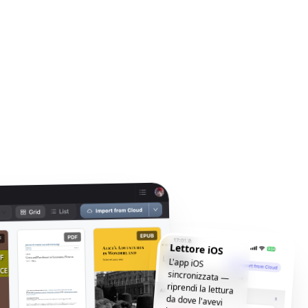
Lettore iOS
L'app iOS
sincronizzata —
riprendi la lettura
da dove l'avevi
lasciata, ovunque