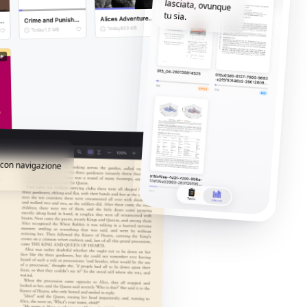
tu sia.
i con navigazione
.