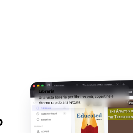
Libreria
Una vista libreria per libri recenti, copertine e
ritorno rapido alla lettura.
p