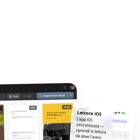
Lettore iOS
L'app iOS
sincronizzata —
riprendi la lettura
da dove l'avevi
lasciata, ovunque