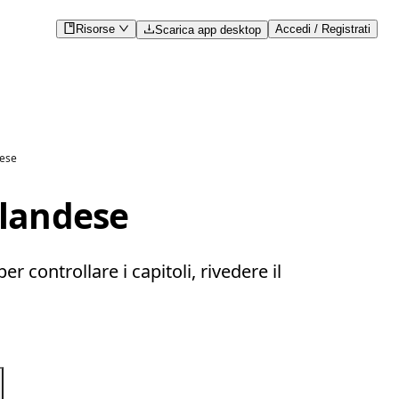
Risorse
Accedi / Registrati
Scarica app desktop
dese
olandese
 controllare i capitoli, rivedere il