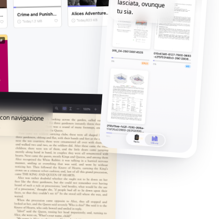
tu sia.
i con navigazione
.