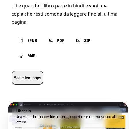
utile quando il libro parte in hindi e vuoi una
copia che resti comoda da leggere fino all'ultima
pagina.
EPUB
PDF
ZIP
M4B
See client apps
Libreria
Una vista libreria per libri recenti, copertine e ritorno rapido alla
lettura.