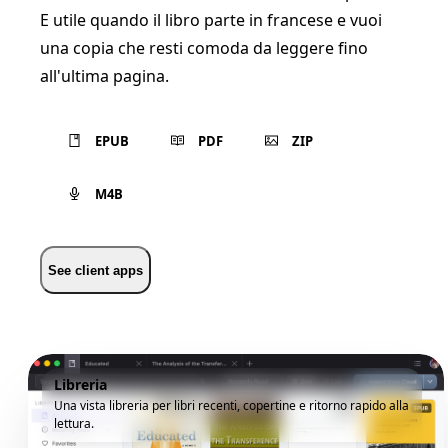
E utile quando il libro parte in francese e vuoi
una copia che resti comoda da leggere fino
all'ultima pagina.
EPUB
PDF
ZIP
M4B
See client apps
Libreria
Una vista libreria per libri recenti, copertine e ritorno rapido alla
lettura.