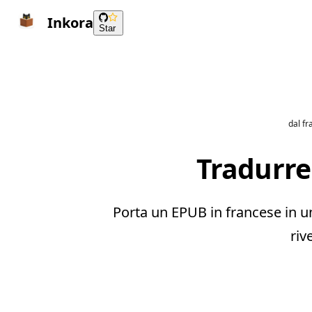
Inkora
Star
dal f
Tradurre
Porta un EPUB in francese in un
riv