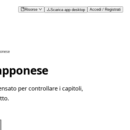
Risorse
Accedi / Registrati
Scarica app desktop
pponese
iapponese
sato per controllare i capitoli,
tto.