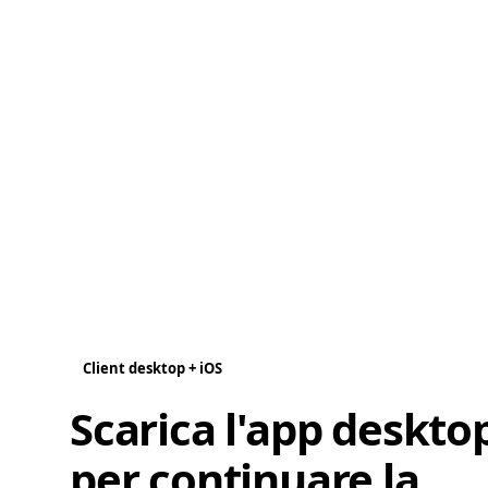
Client desktop + iOS
Scarica l'app deskto
per continuare la