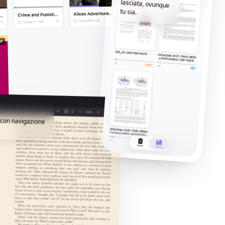
tu sia.
i con navigazione
.