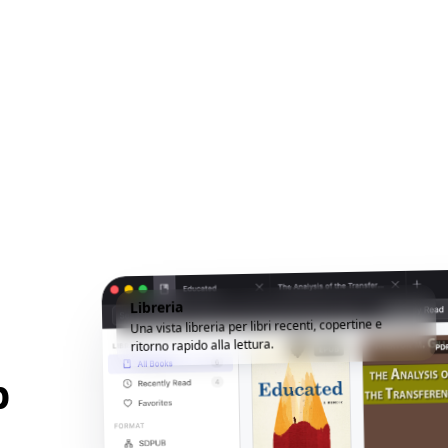
Libreria
Una vista libreria per libri recenti, copertine e
ritorno rapido alla lettura.
p