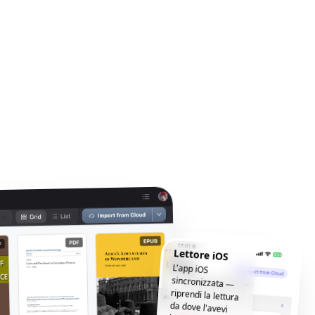
Lettore iOS
L'app iOS
sincronizzata —
riprendi la lettura
da dove l'avevi
lasciata, ovunque