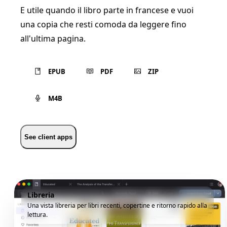
E utile quando il libro parte in francese e vuoi
una copia che resti comoda da leggere fino
all'ultima pagina.
EPUB
PDF
ZIP
M4B
See client apps
Libreria
Una vista libreria per libri recenti, copertine e ritorno rapido alla
lettura.