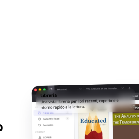
Libreria
Una vista libreria per libri recenti, copertine e
ritorno rapido alla lettura.
p