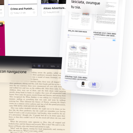
tu sia.
i con navigazione
.