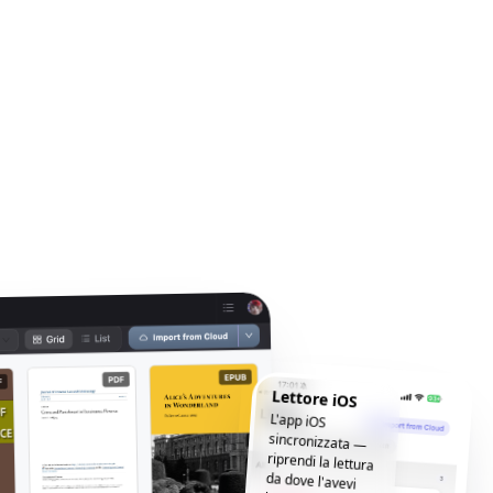
Lettore iOS
L'app iOS
sincronizzata —
riprendi la lettura
da dove l'avevi
lasciata, ovunque