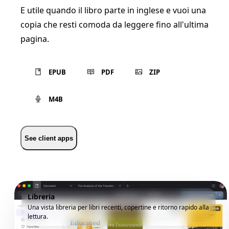
E utile quando il libro parte in inglese e vuoi una
copia che resti comoda da leggere fino all'ultima
pagina.
EPUB
PDF
ZIP
M4B
See client apps
Libreria
Una vista libreria per libri recenti, copertine e ritorno rapido alla
lettura.