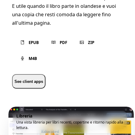
E utile quando il libro parte in olandese e vuoi
una copia che resti comoda da leggere fino
all'ultima pagina.
EPUB
PDF
ZIP
M4B
See client apps
Libreria
Una vista libreria per libri recenti, copertine e ritorno rapido alla
lettura.