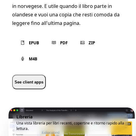
in norvegese. E utile quando il libro parte in
olandese e vuoi una copia che resti comoda da
leggere fino all'ultima pagina.
EPUB
PDF
ZIP
M4B
See client apps
Libreria
Una vista libreria per libri recenti, copertine e ritorno rapido alla
lettura.