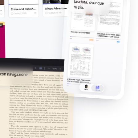
tu sia.
i con navigazione
.