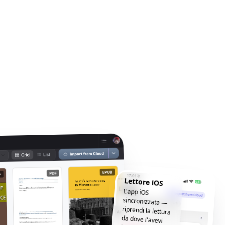
Lettore iOS
L'app iOS
sincronizzata —
riprendi la lettura
da dove l'avevi
lasciata, ovunque