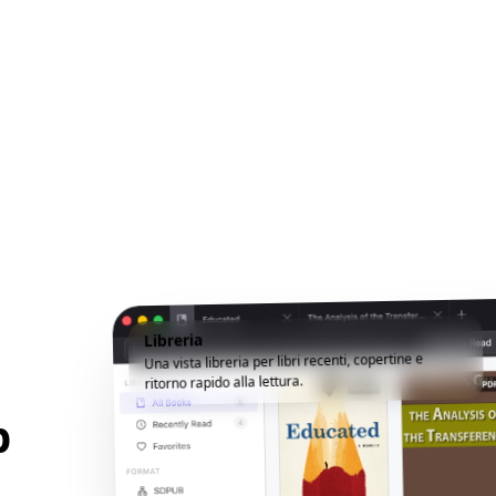
Libreria
Una vista libreria per libri recenti, copertine e
ritorno rapido alla lettura.
p