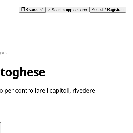
Risorse
Accedi / Registrati
Scarica app desktop
oghese
rtoghese
per controllare i capitoli, rivedere