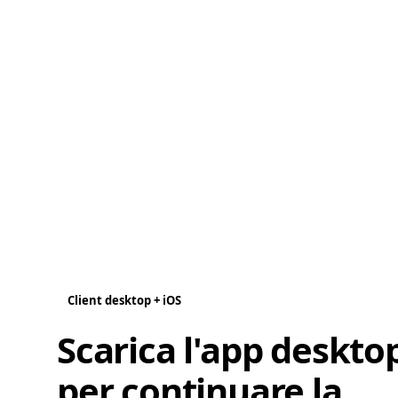
Client desktop + iOS
Scarica l'app deskto
per continuare la