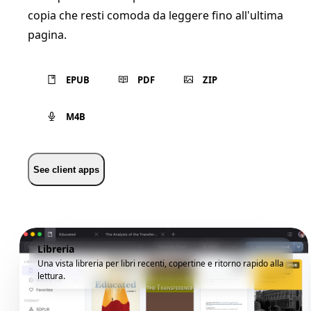
copia che resti comoda da leggere fino all'ultima
pagina.
EPUB
PDF
ZIP
M4B
See client apps
Libreria
Una vista libreria per libri recenti, copertine e ritorno rapido alla
lettura.