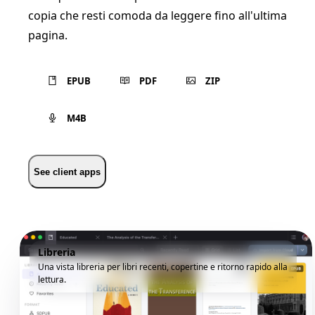
copia che resti comoda da leggere fino all'ultima
pagina.
EPUB
PDF
ZIP
M4B
See client apps
Libreria
Una vista libreria per libri recenti, copertine e ritorno rapido alla
lettura.