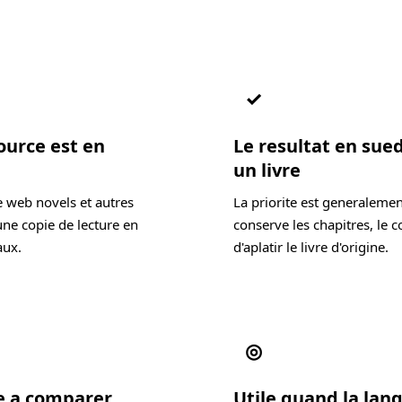
✓
ource est en
Le resultat en sued
un livre
e web novels et autres
La priorite est generalemen
une copie de lecture en
conserve les chapitres, le c
aux.
d'aplatir le livre d'origine.
◎
de a comparer
Utile quand la lang