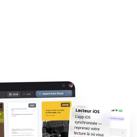
Lecteur iOS
L'app iOS
synchronisée —
reprenez votre
lecture là où vous
l'avez laissée, où