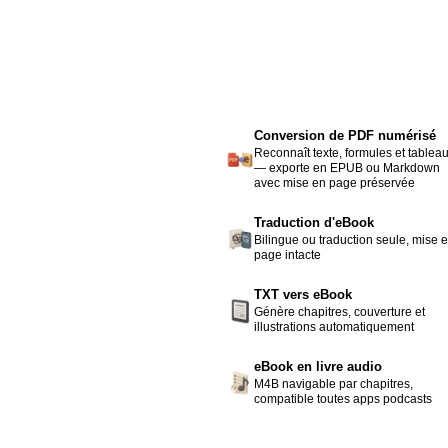
Conversion de PDF numérisé
Reconnaît texte, formules et tablea
— exporte en EPUB ou Markdown
avec mise en page préservée
Traduction d'eBook
Bilingue ou traduction seule, mise 
page intacte
TXT vers eBook
Génère chapitres, couverture et
illustrations automatiquement
eBook en livre audio
M4B navigable par chapitres,
compatible toutes apps podcasts