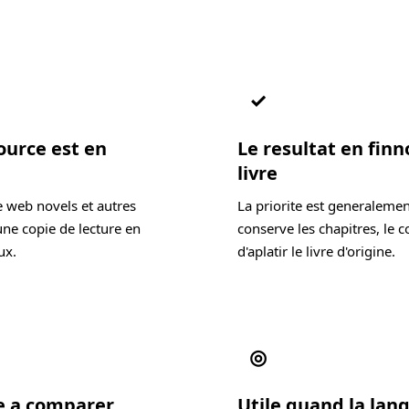
✓
ource est en
Le resultat en finn
livre
e web novels et autres
La priorite est generalemen
une copie de lecture en
conserve les chapitres, le c
ux.
d'aplatir le livre d'origine.
◎
de a comparer
Utile quand la lang