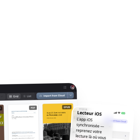
Lecteur iOS
L'app iOS
synchronisée —
reprenez votre
lecture là où vous
l'avez laissée, où