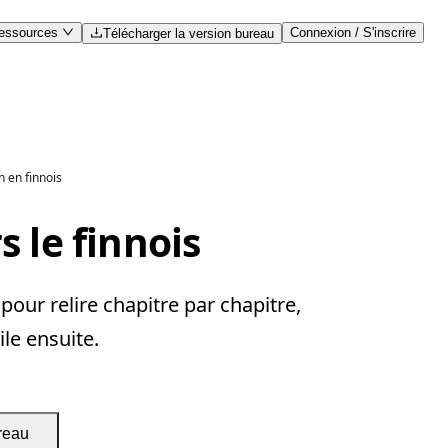
essources
Connexion / S'inscrire
Télécharger la version bureau
n en finnois
 le finnois
our relire chapitre par chapitre,
ile ensuite.
reau