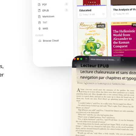
Lecteur EPUB
s,
Lecture chaleureuse et sans dist
er
navigation par chapitres et typogr