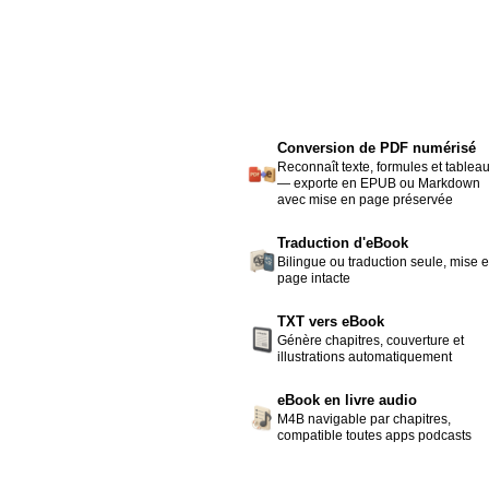
Conversion de PDF numérisé
Reconnaît texte, formules et tablea
— exporte en EPUB ou Markdown
avec mise en page préservée
Traduction d'eBook
Bilingue ou traduction seule, mise 
page intacte
TXT vers eBook
Génère chapitres, couverture et
illustrations automatiquement
eBook en livre audio
M4B navigable par chapitres,
compatible toutes apps podcasts