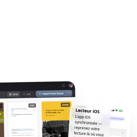
Lecteur iOS
L'app iOS
synchronisée —
reprenez votre
lecture là où vous
l'avez laissée, où