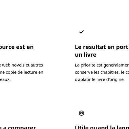
✓
ource est en
Le resultat en port
un livre
e web novels et autres
La priorite est generalemen
ne copie de lecture en
conserve les chapitres, le c
ceaux.
d'aplatir le livre d'origine.
◎
de a comparer
Utile quand la lang