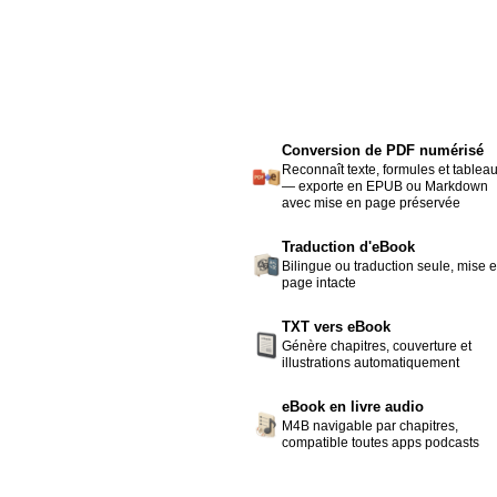
Conversion de PDF numérisé
Reconnaît texte, formules et tablea
— exporte en EPUB ou Markdown
avec mise en page préservée
Traduction d'eBook
Bilingue ou traduction seule, mise 
page intacte
TXT vers eBook
Génère chapitres, couverture et
illustrations automatiquement
eBook en livre audio
M4B navigable par chapitres,
compatible toutes apps podcasts