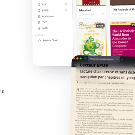
Lecteur EPUB
Lecture chaleureuse et sans dist
navigation par chapitres et typogr
is