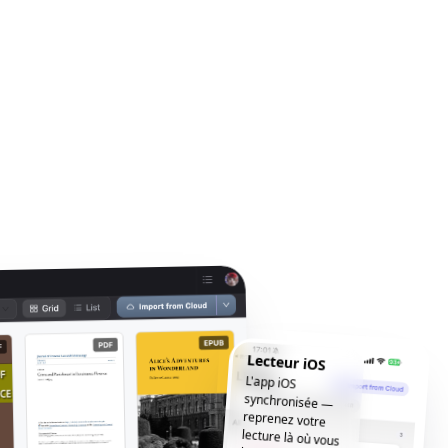
Lecteur iOS
L'app iOS
synchronisée —
reprenez votre
lecture là où vous
l'avez laissée, où