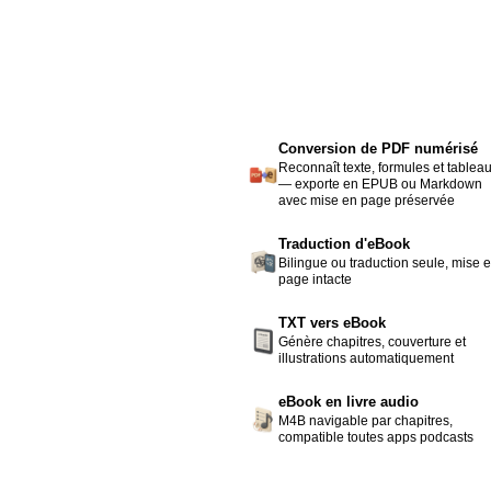
Conversion de PDF numérisé
Reconnaît texte, formules et tablea
— exporte en EPUB ou Markdown
avec mise en page préservée
Traduction d'eBook
Bilingue ou traduction seule, mise 
page intacte
TXT vers eBook
Génère chapitres, couverture et
illustrations automatiquement
eBook en livre audio
M4B navigable par chapitres,
compatible toutes apps podcasts