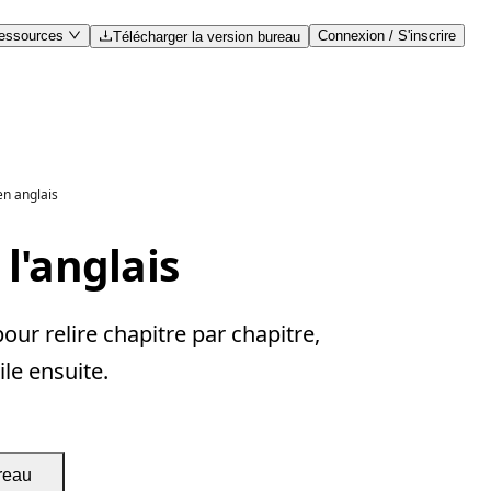
essources
Connexion / S'inscrire
Télécharger la version bureau
en anglais
l'anglais
ur relire chapitre par chapitre,
ile ensuite.
reau